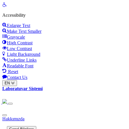
Open
toolbar
Accessibility
Enlarge Text
Make Text Smaller
Grayscale
High Contrast
Low Contrast
Light Background
Underline Links
Readable Font
Reset
Contact Us
EN
Laboratuvar Sistemi
Hakkımızda