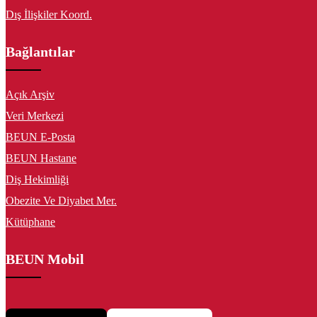
Dış İlişkiler Koord.
Bağlantılar
Açık Arşiv
Veri Merkezi
BEUN E-Posta
BEUN Hastane
Diş Hekimliği
Obezite Ve Diyabet Mer.
Kütüphane
BEUN Mobil