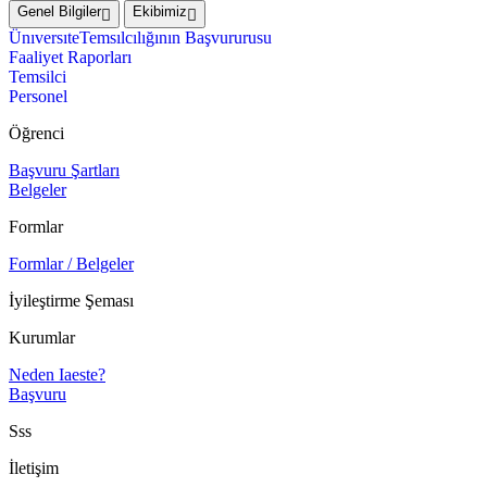
Genel Bilgiler
Ekibimiz
ÜnıversıteTemsılcılığının Başvururusu
Faaliyet Raporları
Temsilci
Personel
Öğrenci
Başvuru Şartları
Belgeler
Formlar
Formlar / Belgeler
İyileştirme Şeması
Kurumlar
Neden Iaeste?
Başvuru
Sss
İletişim