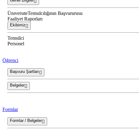
Genel Bilgiler
ÜnıversıteTemsılcılığının Başvururusu
Faaliyet Raporları
Ekibimiz
Temsilci
Personel
Öğrenci
Başvuru Şartları
Belgeler
Formlar
Formlar / Belgeler