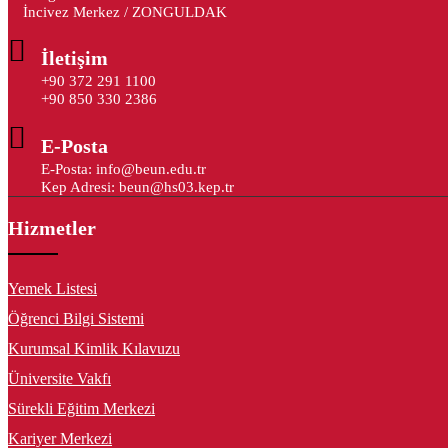
İncivez Merkez / ZONGULDAK
İletişim
+90 372 291 1100
+90 850 330 2386
E-Posta
E-Posta: info@beun.edu.tr
Kep Adresi: beun@hs03.kep.tr
Hizmetler
Yemek Listesi
Öğrenci Bilgi Sistemi
Kurumsal Kimlik Kılavuzu
Üniversite Vakfı
Sürekli Eğitim Merkezi
Kariyer Merkezi