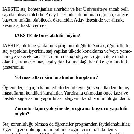
IAESTE staj kontenjanları sınırlıdır ve her Üniversiteye ancak belli
sayıda tahsis edilebilir. Aday listesinde adı bulunan öğrenci, sadece
başvuru imkânı olabilecek öğrencidir. Aday listesinde yer almak,
kesin staj hakkı vermez.
IAESTE ile burs alabilir miyim?
IAESTE, bir hibe ya da burs programı değildir. Ancak, öğrencilerin
staj yaptıkları işyerleri, staj yapılan ülkede konaklama ve/veya yeme-
içmeye yetecek kadar cüzi bir meblağ ödeyerek öğrencilere maddi
olarak yardımcı olmaya çalışırlar. Bu meblağ, her ülke için farklılık
gösterebilir.
Yol masrafları kim tarafından karşılanır?
Öğrenciler, staj için kabul edildikleri ülkeye gidiş ve ülkeden dönüş
masraflarını kendileri karşılarlar. Yurtdışına çıkmadan önce kaza ve
hastalık sigortasının yaptırılması, stajyerin kendi sorumluluğundadır.
Zorunlu stajım yok yine de programa başvuru yapabilir
miyim?
Staj zorunluluğu olmasa da öğrenciler programdan faydalanabilirler.
Eğer staj zorunluluğu olan bölümde öğrenci iseniz fakülteniz