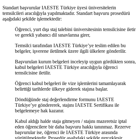
Standart başvurular IAESTE Türkiye üyesi üniversitelerin
temsilcileri aracılığıyla yapılmaktadır. Standart başvuru prosedürü
aşağıdaki şekilde işlemektedir:
Öğrenci, yurt dışı staj talebini üniversitesinin temsilcisine iletir
ve gerekli yabancı dil sınavlarına girer,
Temsilci tarafından IAESTE Türkiye’ye teslim edilen bu
belgeler, işverene iletilmek üzere ilgili ülkelere gönderilir.
Başvurulan kurum belgeleri inceleyip uygun gördükten sonra,
kabul belgeleri IAESTE Türkiye aracılığıyla öğrenci
temsilcisine iletilir.
Öğrenci kabul belgeleri ile vize işlemlerini tamamlayarak
belirttiği tarihlerde ülkeye giderek stajına başlar.
Döndüğünde staj değerlendirme formunu IAESTE
Türkiye’ye göndererek, stajını IAESTE Sertifikası ile
belgelemeye hak kazanır.
Kabul aldığı halde staja gitmeyen / stajını mazeretsiz iptal
eden öğrencilere bir daha başvuru hakkı tanınmaz. Rezerve
başvurular ise, öğrenci ile IAESTE Türkiye arasında
yürütülmektedir. Prosedür aşağıdaki şekilde gerçekleşir.