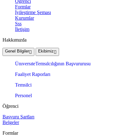
Öğrenci
Formlar
İyileştirme Şeması
Kurumlar
Sss
İletişim
Hakkımızda
Genel Bilgiler
Ekibimiz
ÜnıversıteTemsılcılığının Başvururusu
Faaliyet Raporları
Temsilci
Personel
Öğrenci
Başvuru Şartları
Belgeler
Formlar