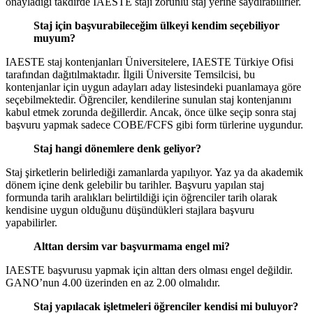
onayladığı takdirde IAESTE stajı zorunlu staj yerine saydırabilirler.
Staj için başvurabileceğim ülkeyi kendim seçebiliyor
muyum?
IAESTE staj kontenjanları Üniversitelere, IAESTE Türkiye Ofisi
tarafından dağıtılmaktadır. İlgili Üniversite Temsilcisi, bu
kontenjanlar için uygun adayları aday listesindeki puanlamaya göre
seçebilmektedir. Öğrenciler, kendilerine sunulan staj kontenjanını
kabul etmek zorunda değillerdir. Ancak, önce ülke seçip sonra staj
başvuru yapmak sadece COBE/FCFS gibi form türlerine uygundur.
Staj hangi dönemlere denk geliyor?
Staj şirketlerin belirlediği zamanlarda yapılıyor. Yaz ya da akademik
dönem içine denk gelebilir bu tarihler. Başvuru yapılan staj
formunda tarih aralıkları belirtildiği için öğrenciler tarih olarak
kendisine uygun olduğunu düşündükleri stajlara başvuru
yapabilirler.
Alttan dersim var başvurmama engel mi?
IAESTE başvurusu yapmak için alttan ders olması engel değildir.
GANO’nun 4.00 üzerinden en az 2.00 olmalıdır.
Staj yapılacak işletmeleri öğrenciler kendisi mi buluyor?