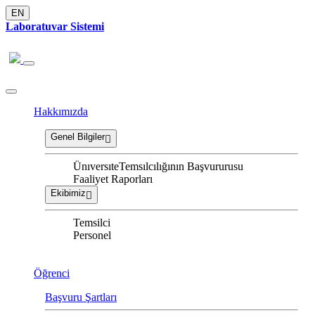
EN
Laboratuvar Sistemi
Hakkımızda
Genel Bilgiler
ÜnıversıteTemsılcılığının Başvururusu
Faaliyet Raporları
Ekibimiz
Temsilci
Personel
Öğrenci
Başvuru Şartları