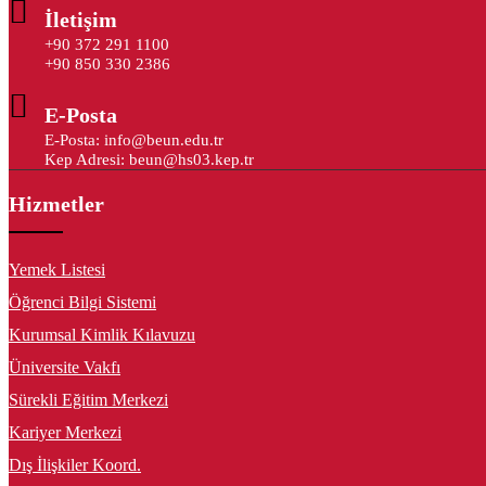
İletişim
+90 372 291 1100
+90 850 330 2386
E-Posta
E-Posta: info@beun.edu.tr
Kep Adresi: beun@hs03.kep.tr
Hizmetler
Yemek Listesi
Öğrenci Bilgi Sistemi
Kurumsal Kimlik Kılavuzu
Üniversite Vakfı
Sürekli Eğitim Merkezi
Kariyer Merkezi
Dış İlişkiler Koord.