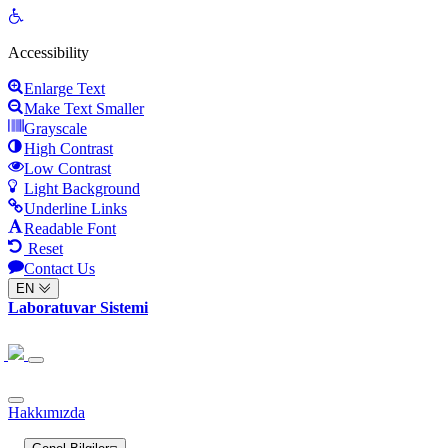
Open
toolbar
Accessibility
Enlarge Text
Make Text Smaller
Grayscale
High Contrast
Low Contrast
Light Background
Underline Links
Readable Font
Reset
Contact Us
EN
Laboratuvar Sistemi
Hakkımızda