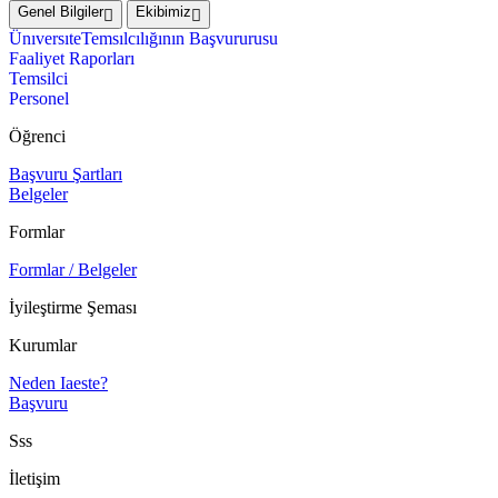
Genel Bilgiler
Ekibimiz
ÜnıversıteTemsılcılığının Başvururusu
Faaliyet Raporları
Temsilci
Personel
Öğrenci
Başvuru Şartları
Belgeler
Formlar
Formlar / Belgeler
İyileştirme Şeması
Kurumlar
Neden Iaeste?
Başvuru
Sss
İletişim