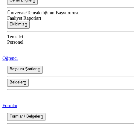
Genel Bilgiler
ÜnıversıteTemsılcılığının Başvururusu
Faaliyet Raporları
Ekibimiz
Temsilci
Personel
Öğrenci
Başvuru Şartları
Belgeler
Formlar
Formlar / Belgeler