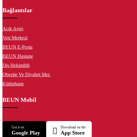
Bağlantılar
Açık Arşiv
Veri Merkezi
BEUN E-Posta
BEUN Hastane
Diş Hekimliği
Obezite Ve Diyabet Mer.
Kütüphane
BEUN Mobil
Get it on
Download on the
Google Play
App Store