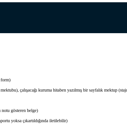
ı form)
m mektubu), çalışacağı kuruma hitaben yazılmış bir sayfalık mektup (stajda
ı notu gösteren belge)
rtu yoksa çıkartıldığında iletilebilir)