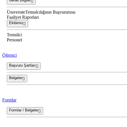
Genel Bilgiler
ÜnıversıteTemsılcılığının Başvururusu
Faaliyet Raporları
Ekibimiz
Temsilci
Personel
Öğrenci
Başvuru Şartları
Belgeler
Formlar
Formlar / Belgeler