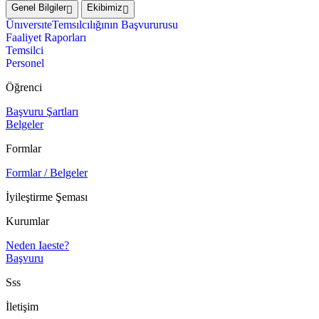
Genel Bilgiler
Ekibimiz
ÜnıversıteTemsılcılığının Başvururusu
Faaliyet Raporları
Temsilci
Personel
Öğrenci
Başvuru Şartları
Belgeler
Formlar
Formlar / Belgeler
İyileştirme Şeması
Kurumlar
Neden Iaeste?
Başvuru
Sss
İletişim