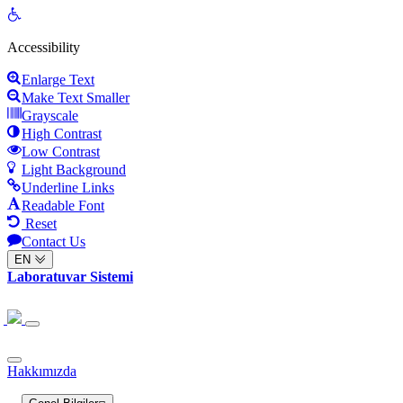
Open
toolbar
Accessibility
Enlarge Text
Make Text Smaller
Grayscale
High Contrast
Low Contrast
Light Background
Underline Links
Readable Font
Reset
Contact Us
EN
Laboratuvar Sistemi
Hakkımızda