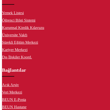
Yemek Listesi
Öğrenci Bilgi Sistemi
Kurumsal Kimlik Kılavuzu
Üniversite Vakfı
Sürekli Eğitim Merkezi
Kariyer Merkezi
Dış İlişkiler Koord.
Bağlantılar
Açık Arşiv
Veri Merkezi
BEUN E-Posta
BEUN Hastane