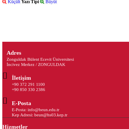
Küçült
Yazı Tipi
Büyüt
Adres
Zonguldak Bülent Ecevit Üniversitesi
İncivez Merkez / ZONGULDAK
İletişim
+90 372 291 1100
+90 850 330 2386
E-Posta
E-Posta: info@beun.edu.tr
Kep Adresi: beun@hs03.kep.tr
Hizmetler