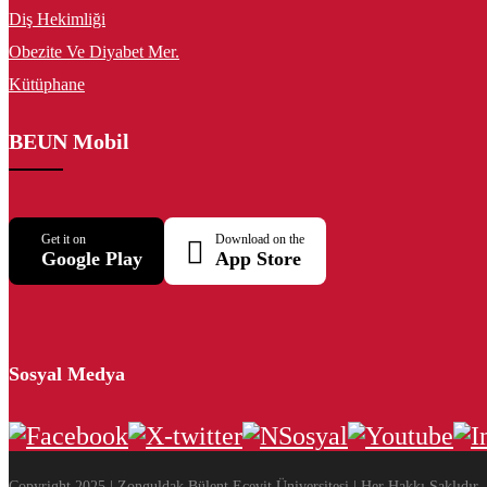
Diş Hekimliği
Obezite Ve Diyabet Mer.
Kütüphane
BEUN Mobil
Get it on
Download on the
Google Play
App Store
Sosyal Medya
Copyright 2025 | Zonguldak Bülent Ecevit Üniversitesi | Her Hakkı Saklıdır.