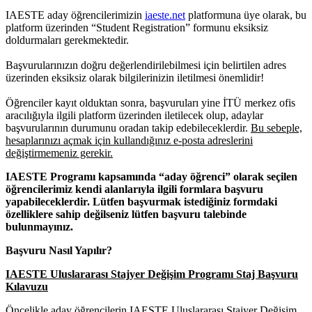
IAESTE aday öğrencilerimizin
iaeste.net
platformuna üye olarak, bu
platform üzerinden “Student Registration” formunu eksiksiz
doldurmaları gerekmektedir.
Başvurularınızın doğru değerlendirilebilmesi için belirtilen adres
üzerinden eksiksiz olarak bilgilerinizin iletilmesi önemlidir!
Öğrenciler kayıt olduktan sonra, başvuruları yine İTÜ merkez ofis
aracılığıyla ilgili platform üzerinden iletilecek olup, adaylar
başvurularının durumunu oradan takip edebileceklerdir.
Bu sebeple,
hesaplarınızı açmak için kullandığınız e-posta adreslerini
değiştirmemeniz gerekir.
IAESTE Programı kapsamında “aday öğrenci” olarak seçilen
öğrencilerimiz kendi alanlarıyla ilgili formlara başvuru
yapabileceklerdir. Lütfen başvurmak istediğiniz formdaki
özelliklere sahip değilseniz lütfen başvuru talebinde
bulunmayınız.
Başvuru Nasıl Yapılır?
IAESTE Uluslararası Stajyer Değişim Programı Staj Başvuru
Kılavuzu
Öncelikle aday öğrencilerin IAESTE Uluslararası Stajyer Değişim