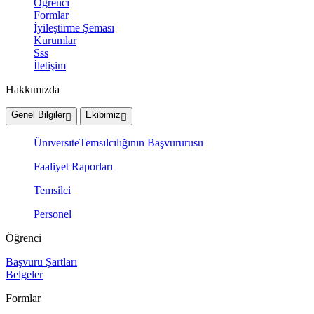
Öğrenci
Formlar
İyileştirme Şeması
Kurumlar
Sss
İletişim
Hakkımızda
Genel Bilgiler
Ekibimiz
ÜnıversıteTemsılcılığının Başvururusu
Faaliyet Raporları
Temsilci
Personel
Öğrenci
Başvuru Şartları
Belgeler
Formlar