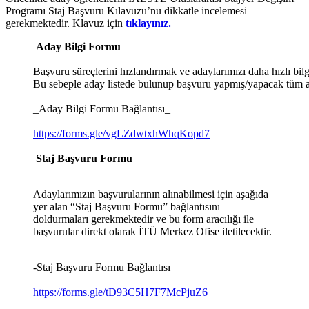
Programı Staj Başvuru Kılavuzu’nu dikkatle incelemesi
gerekmektedir. Klavuz için
tıklayınız.
Aday Bilgi Formu
Başvuru süreçlerini hızlandırmak ve adaylarımızı daha hızlı
bil
Bu sebeple aday listede bulunup başvuru yapmış/yapacak tüm
_Aday Bilgi Formu Bağlantısı_
https://forms.gle/vgLZdwtxhWhqKopd7
Staj Başvuru Formu
Adaylarımızın başvurularının alınabilmesi için aşağıda
yer alan “Staj Başvuru Formu” bağlantısını
doldurmaları gerekmektedir ve bu form aracılığı ile
başvurular direkt olarak İTÜ Merkez Ofise iletilecektir.
-Staj Başvuru Formu Bağlantısı
https://forms.gle/tD93C5H7F7McPjuZ6