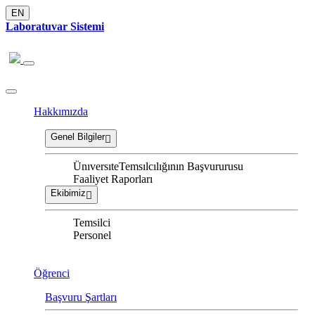
EN
Laboratuvar Sistemi
Hakkımızda
Genel Bilgiler
ÜnıversıteTemsılcılığının Başvururusu
Faaliyet Raporları
Ekibimiz
Temsilci
Personel
Öğrenci
Başvuru Şartları