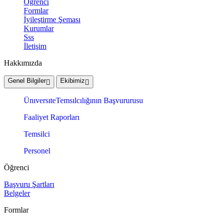
Öğrenci
Formlar
İyileştirme Şeması
Kurumlar
Sss
İletişim
Hakkımızda
Genel Bilgiler
Ekibimiz
ÜnıversıteTemsılcılığının Başvururusu
Faaliyet Raporları
Temsilci
Personel
Öğrenci
Başvuru Şartları
Belgeler
Formlar