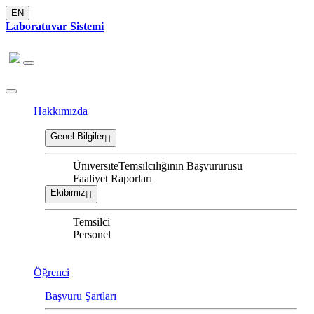
EN
Laboratuvar Sistemi
Hakkımızda
Genel Bilgiler
ÜnıversıteTemsılcılığının Başvururusu
Faaliyet Raporları
Ekibimiz
Temsilci
Personel
Öğrenci
Başvuru Şartları